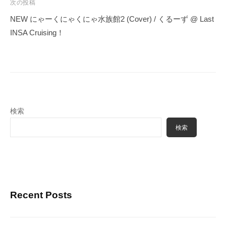
ゲ
次の投稿
ー
NEW にゃーくにゃくにゃ水族館2 (Cover) / くるーず @ Last
シ
INSA Cruising！
ョ
ン
検索
検索
Recent Posts