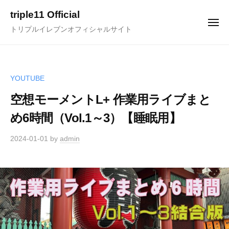
ュ
コ
ー
triple11 Official
ン
メ
トリプルイレブンオフィシャルサイト
ニ
テ
ュ
ー
ン
ツ
へ
YOUTUBE
ス
空想モーメントL+ 作業用ライブまと
キ
め6時間（Vol.1～3）【睡眠用】
ッ
プ
2024-01-01
by
admin