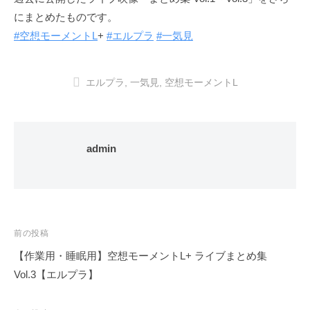
にまとめたものです。
#空想モーメントL
+
#エルプラ
#一気見
エルプラ
,
一気見
,
空想モーメントL
admin
投
前の投稿
稿
【作業用・睡眠用】空想モーメントL+ ライブまとめ集
ナ
Vol.3【エルプラ】
ビ