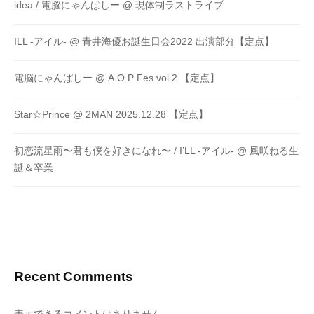
idea / 電脳にゃんぱしー @ 現体制ラストライブ
ILL -アイル- @ 青井海優お誕生日会2022 出演部分【定点】
電脳にゃんぱしー @ A.O.P Fes vol.2 【定点】
Star☆Prince @ 2MAN 2025.12.28 【定点】
初恋流星雨〜君も僕を好きになれ〜 / I’LL -アイル- @ 風咲ねる生
誕＆卒業
Recent Comments