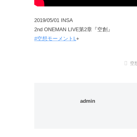
2019/05/01 INSA
2nd ONEMAN LIVE第2章『空創』
#空想モーメントL
+
空
admin