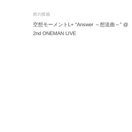
投
前の投稿
稿
空想モーメントL+ “Answer ～想送曲～” @
2nd ONEMAN LIVE
ナ
ビ
ゲ
ー
シ
ョ
ン