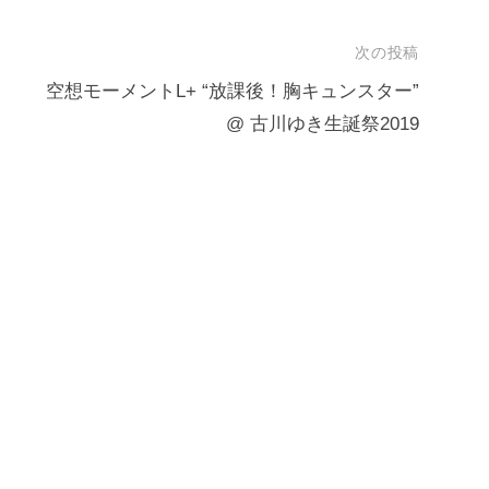
次の投稿
空想モーメントL+ “放課後！胸キュンスター”
@ 古川ゆき生誕祭2019