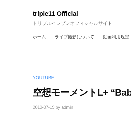
コ
ン
triple11 Official
テ
トリプルイレブンオフィシャルサイト
ン
ホーム
ライブ撮影について
動画利用規定
ツ
へ
ス
キ
ッ
YOUTUBE
プ
空想モーメントL+ “Babel
2019-07-19
by
admin