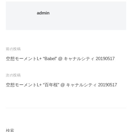
admin
投
前の投稿
稿
空想モーメントL+ “Babel” @ キャナルシティ 20190517
ナ
ビ
次の投稿
ゲ
空想モーメントL+ “百年桜” @ キャナルシティ 20190517
ー
シ
ョ
ン
検索