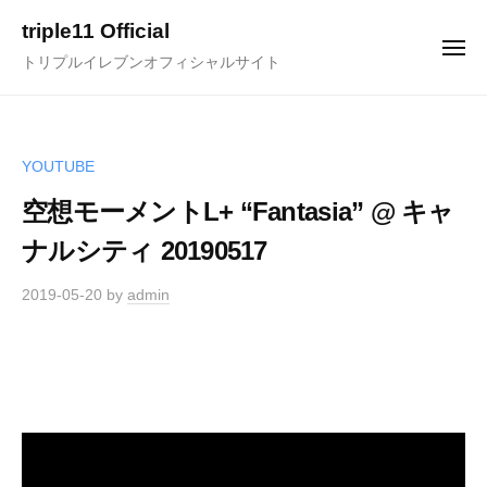
ュ
コ
ー
triple11 Official
ン
メ
トリプルイレブンオフィシャルサイト
ニ
テ
ュ
ー
ン
ツ
へ
YOUTUBE
ス
空想モーメントL+ “Fantasia” @ キャ
キ
ナルシティ 20190517
ッ
プ
2019-05-20
by
admin