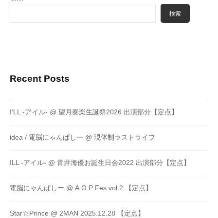
検索
Recent Posts
I’LL -アイル- @ 望月奏楽生誕祭2026 出演部分【定点】
idea / 電脳にゃんぱしー @ 現体制ラストライブ
ILL -アイル- @ 青井海優お誕生日会2022 出演部分【定点】
電脳にゃんぱしー @ A.O.P Fes vol.2 【定点】
Star☆Prince @ 2MAN 2025.12.28 【定点】