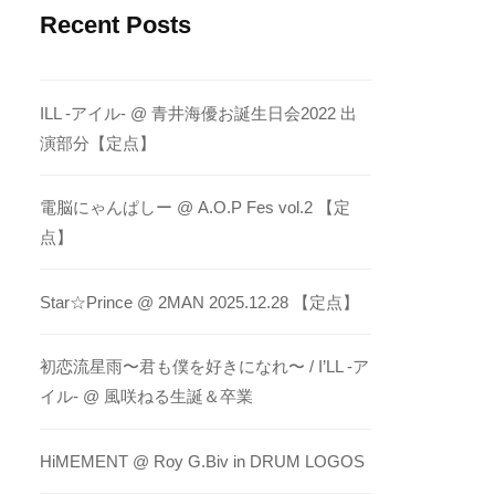
Recent Posts
ILL -アイル- @ 青井海優お誕生日会2022 出
演部分【定点】
電脳にゃんぱしー @ A.O.P Fes vol.2 【定
点】
Star☆Prince @ 2MAN 2025.12.28 【定点】
初恋流星雨〜君も僕を好きになれ〜 / I’LL -ア
イル- @ 風咲ねる生誕＆卒業
HiMEMENT @ Roy G.Biv in DRUM LOGOS