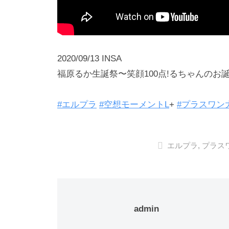
2020/09/13 INSA
福原るか生誕祭〜笑顔100点!るちゃんのお
#エルプラ
#空想モーメントL
+
#プラスワン
エルプラ
,
プラス
admin