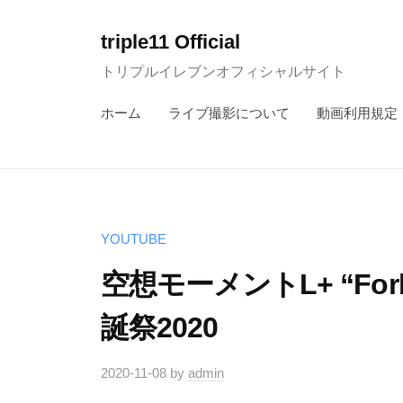
コ
ン
triple11 Official
テ
トリプルイレブンオフィシャルサイト
ン
ホーム
ライブ撮影について
動画利用規定
ツ
へ
ス
キ
ッ
YOUTUBE
プ
空想モーメントL+ “Forbi
誕祭2020
2020-11-08
by
admin