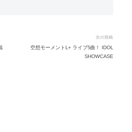
次の投稿
福
空想モーメントL+ ライブ5曲！ IDOL
SHOWCASE