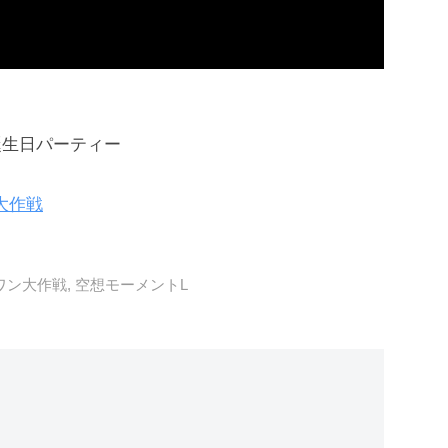
誕生日パーティー
大作戦
ワン大作戦
,
空想モーメントL