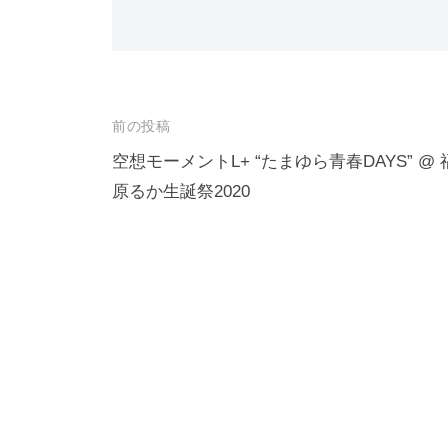
投
前の投稿
稿
空想モーメントL+ “たまゆら青春DAYS” @ 
原るか生誕祭2020
ナ
ビ
ゲ
ー
シ
ョ
ン