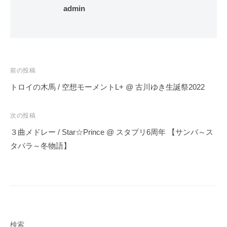
admin
投
前の投稿
稿
トロイの木馬 / 空想モーメントL+ @ 古川ゆき生誕祭2022
ナ
ビ
次の投稿
ゲ
３曲メドレー / Star☆Prince @ スタプリ6周年 【サンバ～ス
ー
タパラ～冬物語】
シ
ョ
ン
検索