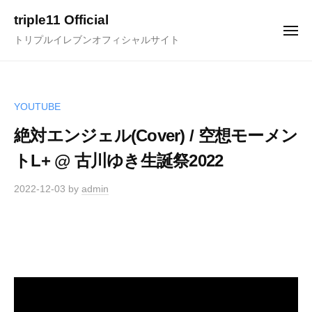
ュ
コ
ー
triple11 Official
ン
メ
トリプルイレブンオフィシャルサイト
ニ
テ
ュ
ー
ン
ツ
へ
YOUTUBE
ス
絶対エンジェル(Cover) / 空想モーメン
キ
トL+ @ 古川ゆき生誕祭2022
ッ
プ
2022-12-03
by
admin