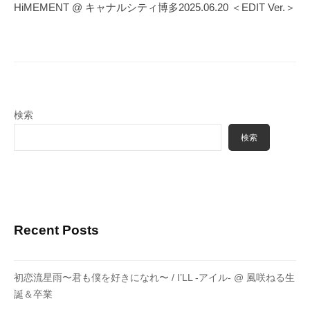
ゲ
HiMEMENT @ キャナルシティ博多2025.06.20 ＜EDIT Ver.＞
ー
シ
ョ
ン
検索
検索
Recent Posts
初恋流星雨〜君も僕を好きになれ〜 / I’LL -アイル- @ 風咲ねる生
誕＆卒業