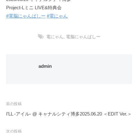
Project-Lミニ LIVE&特典会
#電脳にゃんぱしー
#電にゃん
電にゃん
,
電脳にゃんぱしー
admin
投
前の投稿
稿
I’LL -アイル- @ キャナルシティ博多2025.06.20 ＜EDIT Ver.＞
ナ
ビ
次の投稿