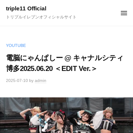
ュ
コ
ー
triple11 Official
ン
メ
トリプルイレブンオフィシャルサイト
ニ
テ
ュ
ー
ン
ツ
へ
YOUTUBE
ス
電脳にゃんぱしー @ キャナルシティ
キ
博多2025.06.20 ＜EDIT Ver.＞
ッ
プ
2025-07-10
by
admin