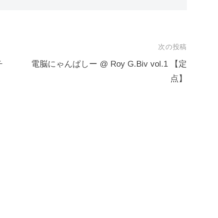
次の投稿
チ
電脳にゃんぱしー @ Roy G.Biv vol.1 【定
点】