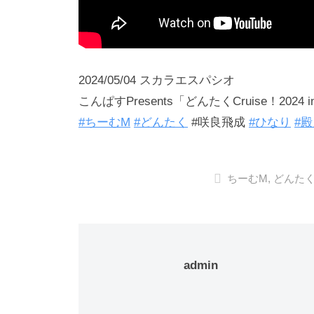
2024/05/04 スカラエスパシオ
こんぱすPresents「どんたくCruise！202
#ちーむM
#どんたく
#‎咲良飛成
#ひなり
#
ちーむM
,
どんた
admin