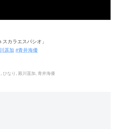
4 in スカラエスパシオ」
殿川遥加
#青井海優
く
,
ひなり
,
殿川遥加
,
青井海優