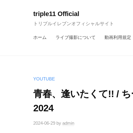
コ
ン
triple11 Official
テ
トリプルイレブンオフィシャルサイト
ン
ホーム
ライブ撮影について
動画利用規定
ツ
へ
ス
キ
ッ
YOUTUBE
プ
青春、逢いたくて!! / ち
2024
2024-06-29
by
admin