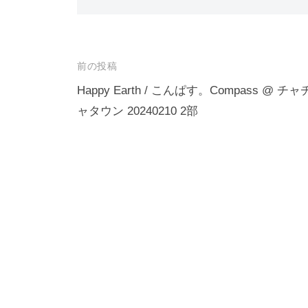
投
前の投稿
稿
Happy Earth / こんぱす。Compass @ チャ
ャタウン 20240210 2部
ナ
ビ
ゲ
ー
シ
ョ
ン