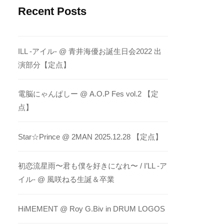
Recent Posts
ILL -アイル- @ 青井海優お誕生日会2022 出
演部分【定点】
電脳にゃんぱしー @ A.O.P Fes vol.2 【定
点】
Star☆Prince @ 2MAN 2025.12.28 【定点】
初恋流星雨〜君も僕を好きになれ〜 / I’LL -ア
イル- @ 風咲ねる生誕＆卒業
HiMEMENT @ Roy G.Biv in DRUM LOGOS