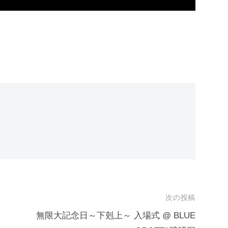
次の投稿
無限大記念日～下剋上～ 入場式 @ BLUE