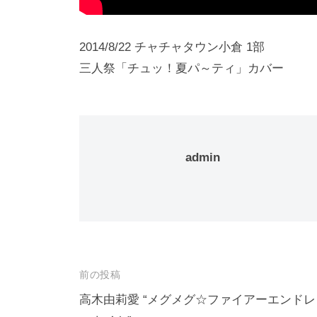
2014/8/22 チャチャタウン小倉 1部
三人祭「チュッ！夏パ～ティ」カバー
admin
投
前の投稿
稿
高木由莉愛 “メグメグ☆ファイアーエンドレ