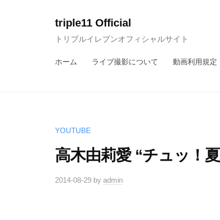
コ
ン
triple11 Official
テ
トリプルイレブンオフィシャルサイト
ン
ホーム
ライブ撮影について
動画利用規定
ツ
へ
ス
キ
ッ
YOUTUBE
プ
高木由莉愛 “チュッ！
2014-08-29
by
admin