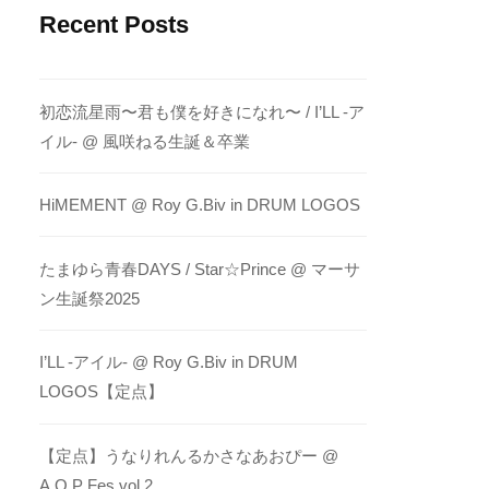
Recent Posts
初恋流星雨〜君も僕を好きになれ〜 / I’LL -ア
イル- @ 風咲ねる生誕＆卒業
HiMEMENT @ Roy G.Biv in DRUM LOGOS
たまゆら青春DAYS / Star☆Prince @ マーサ
ン生誕祭2025
I’LL -アイル- @ Roy G.Biv in DRUM
LOGOS【定点】
【定点】うなりれんるかさなあおぴー @
A.O.P Fes vol.2