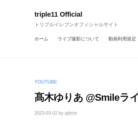
コ
ン
triple11 Official
テ
トリプルイレブンオフィシャルサイト
ン
ホーム
ライブ撮影について
動画利用規定
ツ
へ
ス
キ
ッ
YOUTUBE
プ
髙木ゆりあ @Smileラ
2023-03-02
by
admin