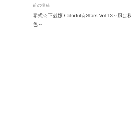
投
前の投稿
稿
零式☆下剋嬢 Colorful☆Stars Vol.13～風は
色～
ナ
ビ
ゲ
ー
シ
ョ
ン