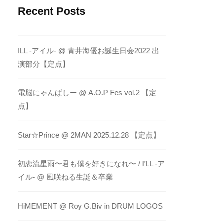
Recent Posts
ILL -アイル- @ 青井海優お誕生日会2022 出
演部分【定点】
電脳にゃんぱしー @ A.O.P Fes vol.2 【定
点】
Star☆Prince @ 2MAN 2025.12.28 【定点】
初恋流星雨〜君も僕を好きになれ〜 / I’LL -ア
イル- @ 風咲ねる生誕＆卒業
HiMEMENT @ Roy G.Biv in DRUM LOGOS