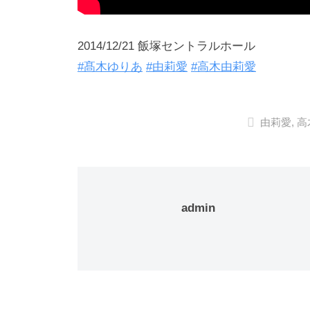
2014/12/21 飯塚セントラルホール
#髙木ゆりあ
#由莉愛
#高木由莉愛
由莉愛
,
高
admin