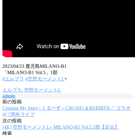
2023/04/23 鹿児島MILANO-B1
「MILANO-B1 Vol.5」1部
#エルプラ
#空想モーメントL
+
エルプラ
,
空想モーメントL
admin
前の投稿
投
Cruising My Story / くるーず～CRUiSE!＆REBIRTH↗︎ コラボ
稿
@ 7周年ライブ
次の投稿
ナ
[4K] 空想モーメントL+ MILANO-B1 Vol.5 2部【定点】
ビ
検索