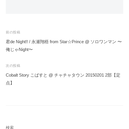
投
前の投稿
稿
君de Night!! / 永瀬翔梧 from Star☆Prince @ ソロワンマン 〜
ナ
俺じゃNight〜
ビ
ゲ
次の投稿
ー
Cobalt Story こばすと @ チャチャタウン 20150201 2部【定
シ
点】
ョ
ン
検索