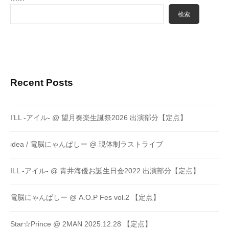
検索
Recent Posts
I’LL -アイル- @ 望月奏楽生誕祭2026 出演部分【定点】
idea / 電脳にゃんぱしー @ 現体制ラストライブ
ILL -アイル- @ 青井海優お誕生日会2022 出演部分【定点】
電脳にゃんぱしー @ A.O.P Fes vol.2 【定点】
Star☆Prince @ 2MAN 2025.12.28 【定点】