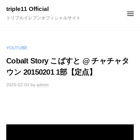
ュ
コ
ー
triple11 Official
ン
メ
トリプルイレブンオフィシャルサイト
ニ
テ
ュ
ー
ン
ツ
へ
YOUTUBE
ス
Cobalt Story こばすと @ チャチャタ
キ
ウン 20150201 1部【定点】
ッ
プ
2025-02-01
by
admin