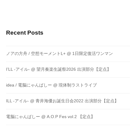
Recent Posts
ノアの方舟 / 空想モーメントL+ @ 1日限定復活ワンマン
I’LL -アイル- @ 望月奏楽生誕祭2026 出演部分【定点】
idea / 電脳にゃんぱしー @ 現体制ラストライブ
ILL -アイル- @ 青井海優お誕生日会2022 出演部分【定点】
電脳にゃんぱしー @ A.O.P Fes vol.2 【定点】