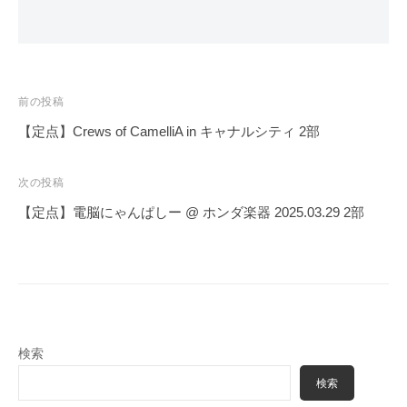
投
前の投稿
稿
【定点】Crews of CamelliA in キャナルシティ 2部
ナ
ビ
次の投稿
ゲ
【定点】電脳にゃんぱしー @ ホンダ楽器 2025.03.29 2部
ー
シ
ョ
ン
検索
検索