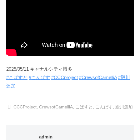
2025/05/11 キャナルシティ博多
#こばすと
#こんぱす
#CCCproject
#CrewsofCamelliA
#殿川
遥加
CCCProject
,
CrewsofCamelliA
,
こばすと
,
こんぱす
,
殿川遥加
admin