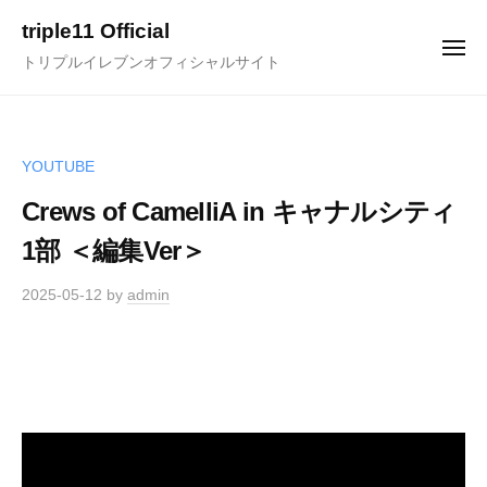
ュ
コ
ー
triple11 Official
ン
メ
トリプルイレブンオフィシャルサイト
ニ
テ
ュ
ー
ン
ツ
へ
YOUTUBE
ス
Crews of CamelliA in キャナルシティ
キ
1部 ＜編集Ver＞
ッ
プ
2025-05-12
by
admin