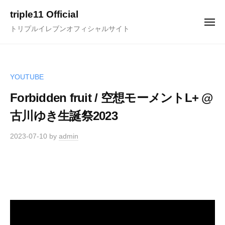
コ
triple11 Official
ン
メ
トリプルイレブンオフィシャルサイト
ニ
テ
ュ
ー
ン
ツ
へ
YOUTUBE
ス
Forbidden fruit / 空想モーメントL+ @
キ
古川ゆき生誕祭2023
ッ
プ
2023-07-10
by
admin