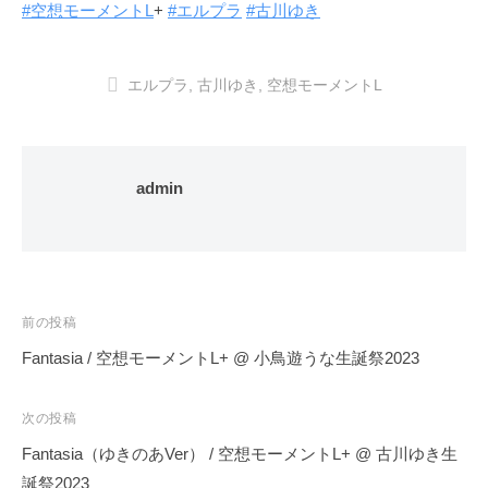
#空想モーメントL
+
#エルプラ
#古川ゆき
エルプラ
,
古川ゆき
,
空想モーメントL
admin
投
前の投稿
稿
Fantasia / 空想モーメントL+ @ 小鳥遊うな生誕祭2023
ナ
ビ
次の投稿
ゲ
Fantasia（ゆきのあVer） / 空想モーメントL+ @ 古川ゆき生
ー
誕祭2023