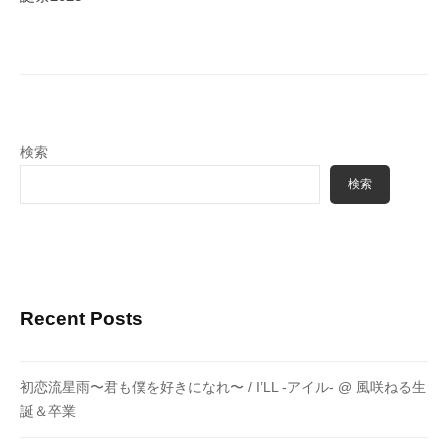
シ
ョ
ン
検索
検索
Recent Posts
初恋流星雨〜君も僕を好きになれ〜 / I’LL -アイル- @ 風咲ねる生
誕＆卒業