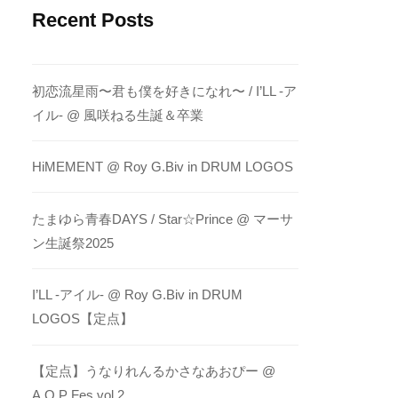
Recent Posts
初恋流星雨〜君も僕を好きになれ〜 / I’LL -ア
イル- @ 風咲ねる生誕＆卒業
HiMEMENT @ Roy G.Biv in DRUM LOGOS
たまゆら青春DAYS / Star☆Prince @ マーサ
ン生誕祭2025
I’LL -アイル- @ Roy G.Biv in DRUM
LOGOS【定点】
【定点】うなりれんるかさなあおぴー @
A.O.P Fes vol.2