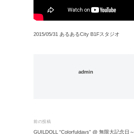
2015/05/31 あるあるCity B1Fスタジオ
admin
投
前の投稿
稿
GUILDOLL “Colorfuldays” @ 無限大記念日