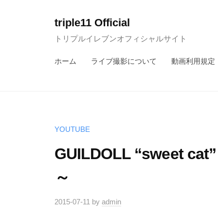
コ
ン
triple11 Official
テ
トリプルイレブンオフィシャルサイト
ン
ホーム
ライブ撮影について
動画利用規定
ツ
へ
ス
キ
ッ
YOUTUBE
プ
GUILDOLL “sweet
～
2015-07-11
by
admin