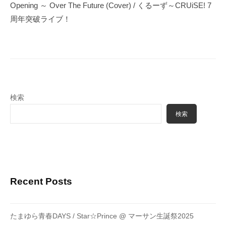
ゲ
Opening ～ Over The Future (Cover) / くるーず～CRUiSE! 7
ー
周年突破ライブ！
シ
ョ
ン
検索
検索
Recent Posts
たまゆら青春DAYS / Star☆Prince @ マーサン生誕祭2025