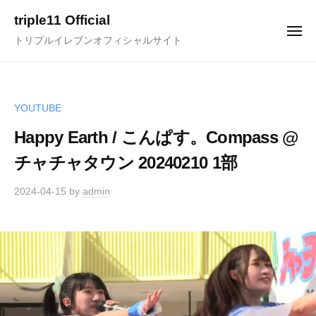
ュ
コ
ー
triple11 Official
ン
メ
トリプルイレブンオフィシャルサイト
ニ
テ
ュ
ー
ン
ツ
へ
YOUTUBE
ス
Happy Earth / こんぱす。Compass @
キ
チャチャタウン 20240210 1部
ッ
プ
2024-04-15
by
admin