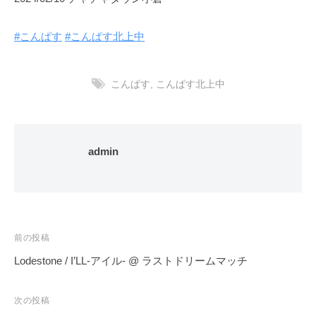
#こんぱす
#こんぱす北上中
こんぱす
,
こんぱす北上中
admin
投
前の投稿
稿
Lodestone / I’LL-アイル- @ ラストドリームマッチ
ナ
ビ
次の投稿