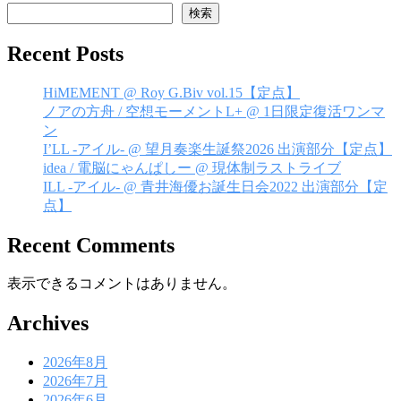
ゲ
検索
ー
Recent Posts
シ
HiMEMENT @ Roy G.Biv vol.15【定点】
ョ
ノアの方舟 / 空想モーメントL+ @ 1日限定復活ワンマ
ン
ン
I’LL -アイル- @ 望月奏楽生誕祭2026 出演部分【定点】
idea / 電脳にゃんぱしー @ 現体制ラストライブ
ILL -アイル- @ 青井海優お誕生日会2022 出演部分【定
点】
Recent Comments
表示できるコメントはありません。
Archives
2026年8月
2026年7月
2026年6月