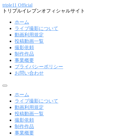
コ
triple11 Official
トリプルイレブンオフィシャルサイト
ン
テ
ホーム
ン
ライブ撮影について
ツ
動画利用規定
へ
投稿動画一覧
ス
撮影依頼
キ
制作作品
ッ
事業概要
プ
プライバシーポリシー
お問い合わせ
メ
ニ
ホーム
ュ
ライブ撮影について
ー
動画利用規定
投稿動画一覧
撮影依頼
制作作品
事業概要