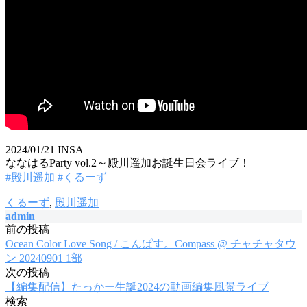
2024/01/21 INSA
ななはるParty vol.2～殿川遥加お誕生日会ライブ！
#殿川遥加
#くるーず
くるーず
,
殿川遥加
admin
前の投稿
投
Ocean Color Love Song / こんぱす。Compass @ チャチャタウ
稿
ン 20240901 1部
次の投稿
ナ
【編集配信】たっかー生誕2024の動画編集風景ライブ
ビ
検索