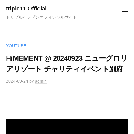
ュ
コ
ー
triple11 Official
ン
メ
トリプルイレブンオフィシャルサイト
ニ
テ
ュ
ー
ン
ツ
へ
YOUTUBE
ス
HiMEMENT @ 20240923 ニューグロリ
キ
アリゾート チャリティイベント別府
ッ
プ
2024-09-24
by
admin