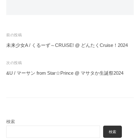
投
前の投稿
稿
未来少女A / くるーず～CRUiSE! @ どんたくCruise！2024
ナ
ビ
次の投稿
ゲ
&U / マーサン from Star☆Prince @ マサタか生誕祭2024
ー
シ
ョ
ン
検索
検索