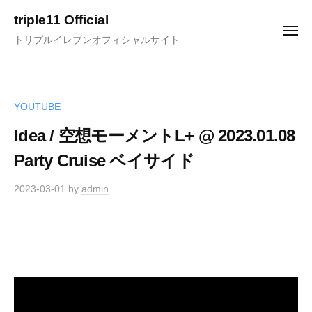
ュ
コ
ー
triple11 Official
ン
メ
トリプルイレブンオフィシャルサイト
ニ
テ
ュ
ー
ン
ツ
へ
YOUTUBE
ス
Idea / 空想モーメントL+ @ 2023.01.08
キ
Party Cruise ベイサイド
ッ
プ
2023-03-01
by
admin