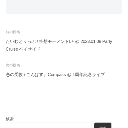
投
前の投稿
稿
たいむとりっぷ / 空想モーメントL+ @ 2023.01.08 Party
ナ
Cruise ベイサイド
ビ
ゲ
次の投稿
ー
恋の受験 / こんぱす。Compass @ 1周年記念ライブ
シ
ョ
ン
検索