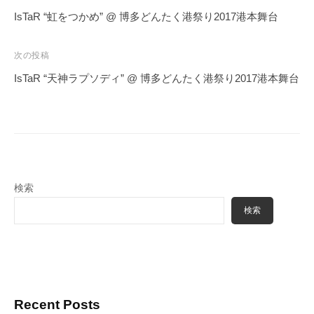
稿
IsTaR “虹をつかめ” @ 博多どんたく港祭り2017港本舞台
ナ
ビ
次の投稿
ゲ
IsTaR “天神ラプソディ” @ 博多どんたく港祭り2017港本舞台
ー
シ
ョ
ン
検索
検索
Recent Posts