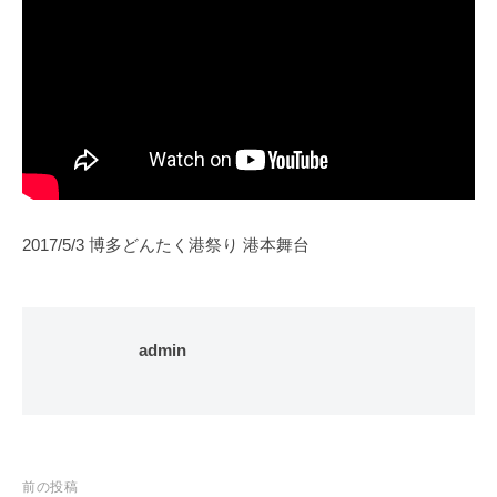
2017/5/3 博多どんたく港祭り 港本舞台
admin
投
前の投稿