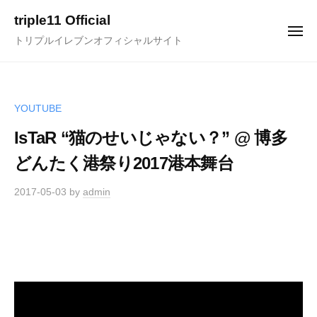
ュ
コ
ー
triple11 Official
ン
メ
トリプルイレブンオフィシャルサイト
ニ
テ
ュ
ー
ン
ツ
へ
YOUTUBE
ス
IsTaR “猫のせいじゃない？” @ 博多
キ
どんたく港祭り2017港本舞台
ッ
プ
2017-05-03
by
admin