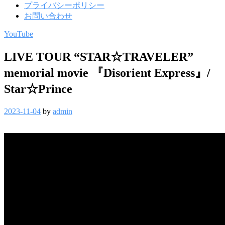
プライバシーポリシー
お問い合わせ
YouTube
LIVE TOUR “STAR☆TRAVELER”
memorial movie 『Disorient Express』/
Star☆Prince
2023-11-04
by
admin