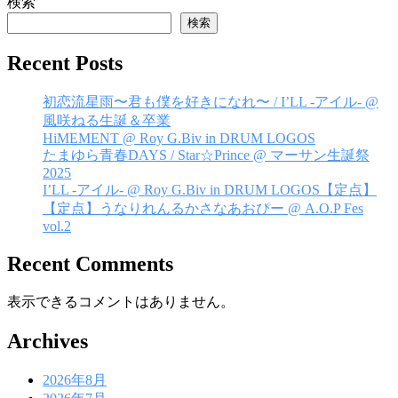
検索
ゲ
検索
ー
Recent Posts
シ
ョ
初恋流星雨〜君も僕を好きになれ〜 / I’LL -アイル- @
風咲ねる生誕＆卒業
ン
HiMEMENT @ Roy G.Biv in DRUM LOGOS
たまゆら青春DAYS / Star☆Prince @ マーサン生誕祭
2025
I’LL -アイル- @ Roy G.Biv in DRUM LOGOS【定点】
【定点】うなりれんるかさなあおぴー @ A.O.P Fes
vol.2
Recent Comments
表示できるコメントはありません。
Archives
2026年8月