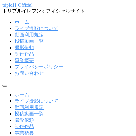
コ
triple11 Official
トリプルイレブンオフィシャルサイト
ン
テ
ホーム
ン
ライブ撮影について
ツ
動画利用規定
へ
投稿動画一覧
ス
撮影依頼
キ
制作作品
ッ
事業概要
プ
プライバシーポリシー
お問い合わせ
メ
ニ
ホーム
ュ
ライブ撮影について
ー
動画利用規定
投稿動画一覧
撮影依頼
制作作品
事業概要