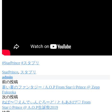
#StarPrince
#スタプリ
StarPrince
,
スタプリ
admin
前の投稿
投
蒼い夏のファンタジー / A.O.P From Star☆Prince @ Zepp
稿
Fukuoka
次の投稿
ナ
ねば〜♡えんでぃんぐろーど / ともあおぴ♡ From
ビ
Star☆Prince @ A.O.P生誕祭2019