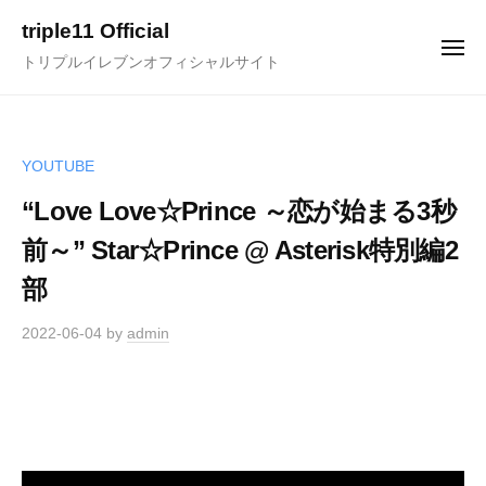
ュ
コ
ー
triple11 Official
ン
メ
トリプルイレブンオフィシャルサイト
ニ
テ
ュ
ー
ン
ツ
へ
YOUTUBE
ス
“Love Love☆Prince ～恋が始まる3秒
キ
前～” Star☆Prince @ Asterisk特別編2
ッ
プ
部
2022-06-04
by
admin