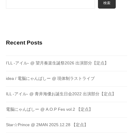
検索
Recent Posts
I’LL -アイル- @ 望月奏楽生誕祭2026 出演部分【定点】
idea / 電脳にゃんぱしー @ 現体制ラストライブ
ILL -アイル- @ 青井海優お誕生日会2022 出演部分【定点】
電脳にゃんぱしー @ A.O.P Fes vol.2 【定点】
Star☆Prince @ 2MAN 2025.12.28 【定点】