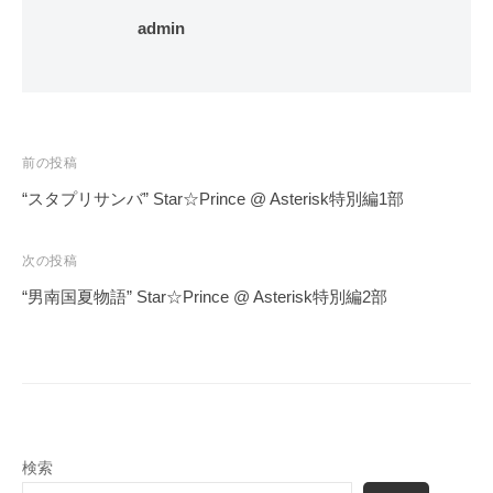
admin
投
前の投稿
稿
“スタプリサンバ” Star☆Prince @ Asterisk特別編1部
ナ
ビ
次の投稿
ゲ
“男南国夏物語” Star☆Prince @ Asterisk特別編2部
ー
シ
ョ
ン
検索