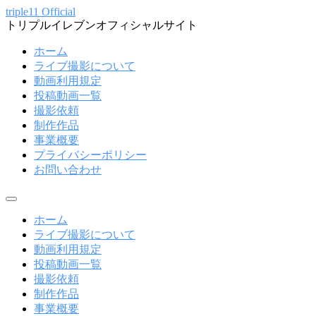
コ
triple11 Official
トリプルイレブンオフィシャルサイト
ン
テ
ホーム
ン
ライブ撮影について
ツ
動画利用規定
へ
投稿動画一覧
ス
撮影依頼
キ
制作作品
ッ
事業概要
プ
プライバシーポリシー
お問い合わせ
メ
ニ
ホーム
ュ
ライブ撮影について
ー
動画利用規定
投稿動画一覧
撮影依頼
制作作品
事業概要