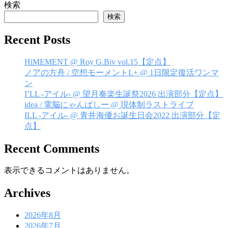
検索
ゲ
検索
ー
Recent Posts
シ
ョ
HiMEMENT @ Roy G.Biv vol.15【定点】
ノアの方舟 / 空想モーメントL+ @ 1日限定復活ワンマ
ン
ン
I’LL -アイル- @ 望月奏楽生誕祭2026 出演部分【定点】
idea / 電脳にゃんぱしー @ 現体制ラストライブ
ILL -アイル- @ 青井海優お誕生日会2022 出演部分【定
点】
Recent Comments
表示できるコメントはありません。
Archives
2026年8月
2026年7月