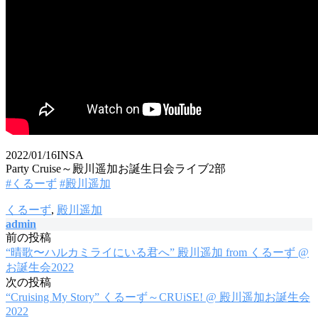
2022/01/16INSA
Party Cruise～殿川遥加お誕生日会ライブ2部
#くるーず
#殿川遥加
くるーず
,
殿川遥加
admin
前の投稿
投
“晴歌〜ハルカミライにいる君へ” 殿川遥加 from くるーず @
稿
お誕生会2022
次の投稿
ナ
“Cruising My Story” くるーず～CRUiSE! @ 殿川遥加お誕生会
ビ
2022