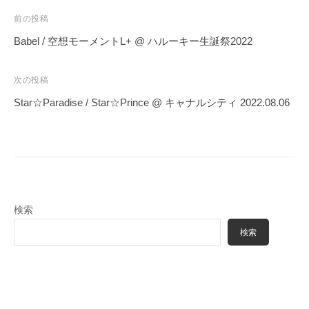
投
前の投稿
稿
Babel / 空想モーメントL+ @ ハルーキー生誕祭2022
ナ
ビ
次の投稿
ゲ
Star☆Paradise / Star☆Prince @ キャナルシティ 2022.08.06
ー
シ
ョ
ン
検索
検索