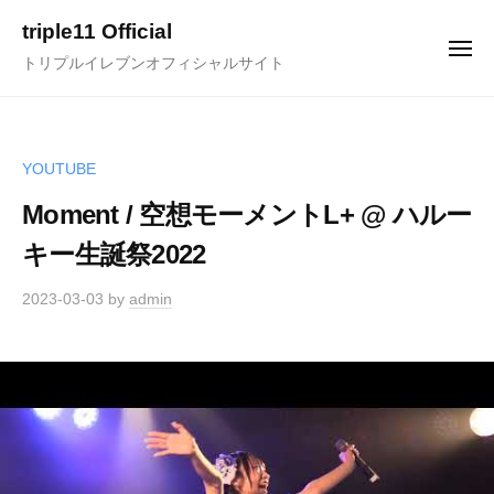
ュ
コ
ー
triple11 Official
ン
メ
トリプルイレブンオフィシャルサイト
ニ
テ
ュ
ー
ン
ツ
へ
YOUTUBE
ス
Moment / 空想モーメントL+ @ ハルー
キ
キー生誕祭2022
ッ
プ
2023-03-03
by
admin