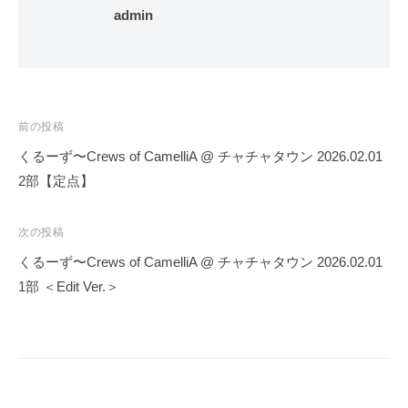
admin
投
前の投稿
稿
くるーず〜Crews of CamelliA @ チャチャタウン 2026.02.01
ナ
2部【定点】
ビ
ゲ
次の投稿
ー
くるーず〜Crews of CamelliA @ チャチャタウン 2026.02.01
シ
1部 ＜Edit Ver.＞
ョ
ン