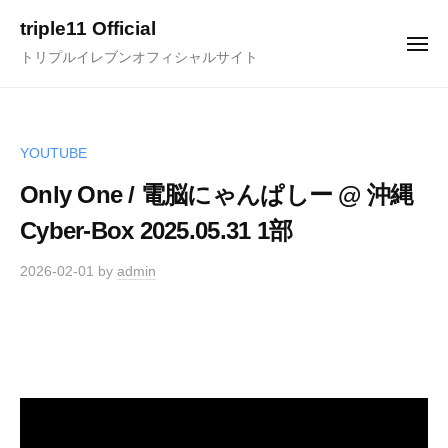
ュ
コ
ー
triple11 Official
ン
メ
トリプルイレブンオフィシャルサイト
ニ
テ
ュ
ー
ン
ツ
へ
YOUTUBE
ス
Only One / 電脳にゃんぱしー @ 沖縄
キ
Cyber-Box 2025.05.31 1部
ッ
プ
2026-02-01
by
admin