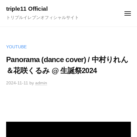
ュ
コ
ー
triple11 Official
ン
メ
トリプルイレブンオフィシャルサイト
ニ
テ
ュ
ー
ン
ツ
へ
YOUTUBE
ス
Panorama (dance cover) / 中村りれん
キ
＆花咲くるみ @ 生誕祭2024
ッ
プ
2024-11-11
by
admin