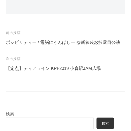
投
前の投稿
稿
ポシビリティー / 電脳にゃんぱしー @新衣装お披露目公演
ナ
ビ
次の投稿
ゲ
【定点】ティアライン KPF2019 小倉駅JAM広場
ー
シ
ョ
ン
検索
検索