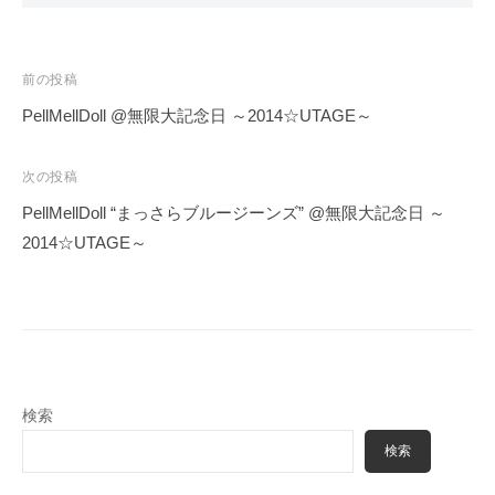
投
前の投稿
稿
PellMellDoll @無限大記念日 ～2014☆UTAGE～
ナ
ビ
次の投稿
ゲ
PellMellDoll “まっさらブルージーンズ” @無限大記念日 ～
ー
2014☆UTAGE～
シ
ョ
ン
検索
検索