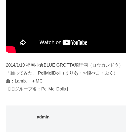
2014/1/19 福岡小倉BLUE GROTTA琅玕洞（ロウカンドウ）
「踊ってみた」 PellMellDoll（まりあ・お腹ぺこ・ぷく）
曲：Lamb. ＋MC
【旧グループ名：PellMellDolls】
admin