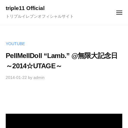
ュ
コ
ー
triple11 Official
ン
メ
トリプルイレブンオフィシャルサイト
ニ
テ
ュ
ー
ン
ツ
へ
YOUTUBE
ス
PellMellDoll “Lamb.” @無限大記念日
キ
～2014☆UTAGE～
ッ
プ
2014-01-22
by
admin