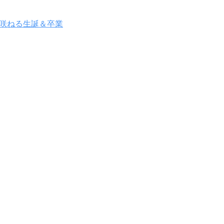
 風咲ねる生誕＆卒業