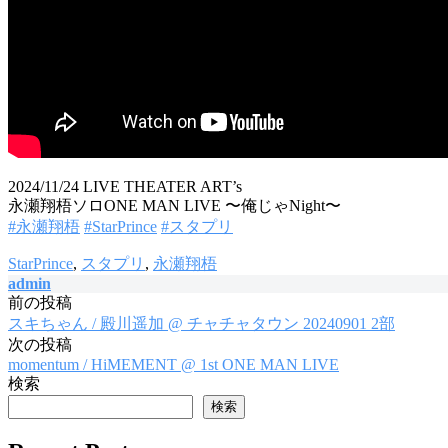
2024/11/24 LIVE THEATER ART’s
永瀬翔梧ソロONE MAN LIVE 〜俺じゃNight〜
#永瀬翔梧
#StarPrince
#スタプリ
StarPrince
,
スタプリ
,
永瀬翔梧
admin
前の投稿
投
スキちゃん / 殿川遥加 @ チャチャタウン 20240901 2部
稿
次の投稿
momentum / HiMEMENT @ 1st ONE MAN LIVE
ナ
検索
ビ
検索
ゲ