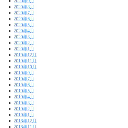
2020年9月
2020年8月
2020年7月
2020年6月
2020年5月
2020年4月
2020年3月
2020年2月
2020年1月
2019年12月
2019年11月
2019年10月
2019年9月
2019年7月
2019年6月
2019年5月
2019年4月
2019年3月
2019年2月
2019年1月
2018年12月
2018年11月