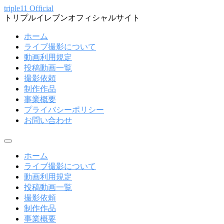
コ
triple11 Official
トリプルイレブンオフィシャルサイト
ン
テ
ホーム
ン
ライブ撮影について
ツ
動画利用規定
へ
投稿動画一覧
ス
撮影依頼
キ
制作作品
ッ
事業概要
プ
プライバシーポリシー
お問い合わせ
メ
ニ
ホーム
ュ
ライブ撮影について
ー
動画利用規定
投稿動画一覧
撮影依頼
制作作品
事業概要