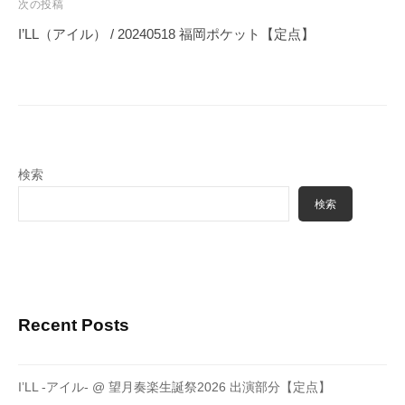
ビ
次の投稿
ゲ
I’LL（アイル） / 20240518 福岡ポケット【定点】
ー
シ
ョ
ン
検索
検索
Recent Posts
I’LL -アイル- @ 望月奏楽生誕祭2026 出演部分【定点】