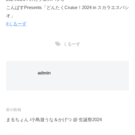
こんぱすPresents「どんたくCruise！2024 in スカラエスパシ
オ」
#くるーず
くるーず
admin
投
前の投稿
稿
まるちょん /小鳥遊うな＆かげつ @ 生誕祭2024
ナ