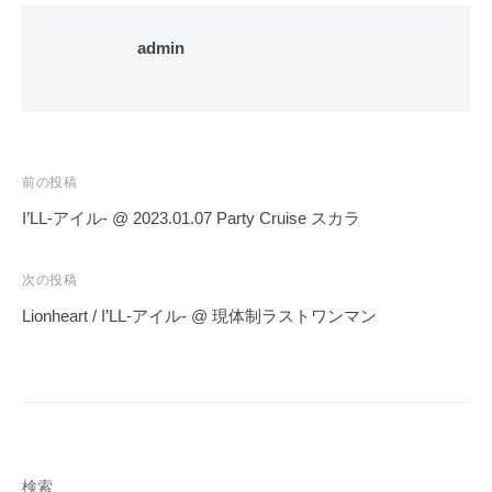
admin
投
前の投稿
稿
I’LL-アイル- @ 2023.01.07 Party Cruise スカラ
ナ
ビ
次の投稿
ゲ
Lionheart / I’LL-アイル- @ 現体制ラストワンマン
ー
シ
ョ
ン
検索