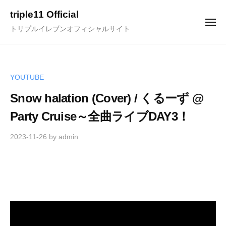
ュ
コ
ー
triple11 Official
ン
メ
トリプルイレブンオフィシャルサイト
ニ
テ
ュ
ー
ン
ツ
へ
YOUTUBE
ス
Snow halation (Cover) / くるーず @
キ
Party Cruise～全曲ライブDAY3！
ッ
プ
2023-11-26
by
admin