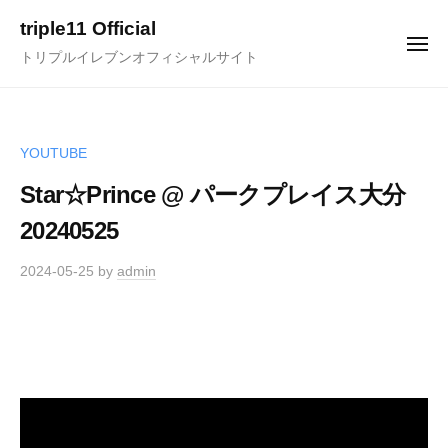
ュ
コ
ー
triple11 Official
ン
メ
トリプルイレブンオフィシャルサイト
ニ
テ
ュ
ー
ン
ツ
へ
YOUTUBE
ス
Star☆Prince @ パークプレイス大分
キ
20240525
ッ
プ
2024-05-25
by
admin