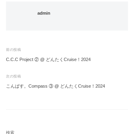
admin
投
前の投稿
稿
C.C.C Project ② @ どんたくCruise！2024
ナ
ビ
次の投稿
ゲ
こんぱす。Compass ③ @ どんたくCruise！2024
ー
シ
ョ
ン
検索