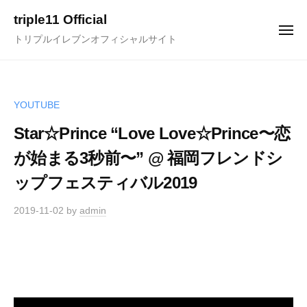
コ
triple11 Official
ン
メ
トリプルイレブンオフィシャルサイト
ニ
テ
ュ
ー
ン
ツ
へ
YOUTUBE
ス
Star☆Prince “Love Love☆Prince〜恋
キ
が始まる3秒前〜” @ 福岡フレンドシ
ッ
プ
ップフェスティバル2019
2019-11-02
by
admin