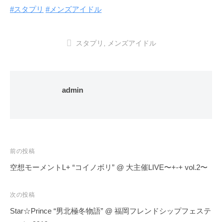
#スタプリ
#メンズアイドル
スタプリ
,
メンズアイドル
admin
投
前の投稿
稿
空想モーメントL+ “コイノボリ” @ 大主催LIVE〜+-+ vol.2〜
ナ
ビ
次の投稿
ゲ
Star☆Prince “男北極冬物語” @ 福岡フレンドシップフェステ
ー