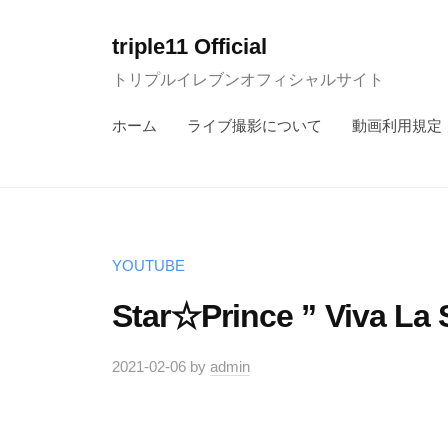
コ
ン
triple11 Official
テ
トリプルイレブンオフィシャルサイト
ン
ホーム
ライブ撮影について
動画利用規定
ツ
へ
ス
キ
ッ
YOUTUBE
プ
Star☆Prince ” Viva
2021-02-06
by
admin