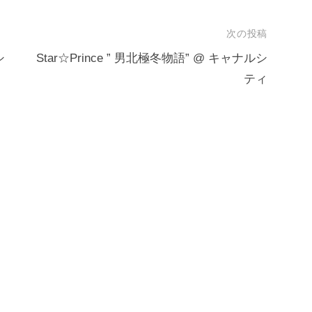
次の投稿
シ
Star☆Prince ” 男北極冬物語” @ キャナルシ
ティ