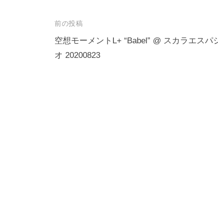
投
前の投稿
稿
空想モーメントL+ “Babel” @ スカラエスパ
オ 20200823
ナ
ビ
ゲ
ー
シ
ョ
ン