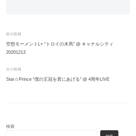
投
前の投稿
稿
空想モーメントL+ “トロイの木馬” @ キャナルシティ
ナ
20201213
ビ
ゲ
次の投稿
ー
Star☆Prince “僕の王冠を君にあげる” @ 4周年LIVE
シ
ョ
ン
検索