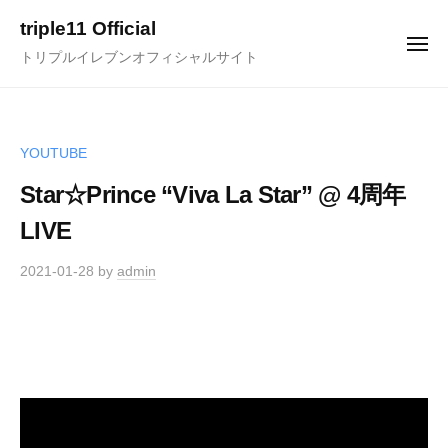
ュ
コ
ー
triple11 Official
ン
メ
トリプルイレブンオフィシャルサイト
ニ
テ
ュ
ー
ン
ツ
へ
YOUTUBE
ス
Star☆Prince “Viva La Star” @ 4周年
キ
LIVE
ッ
プ
2021-01-28
by
admin