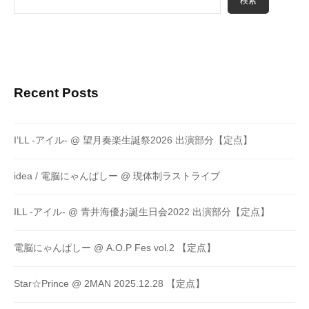
検索
Recent Posts
I’LL -アイル- @ 望月奏楽生誕祭2026 出演部分【定点】
idea / 電脳にゃんぱしー @ 現体制ラストライブ
ILL -アイル- @ 青井海優お誕生日会2022 出演部分【定点】
電脳にゃんぱしー @ A.O.P Fes vol.2 【定点】
Star☆Prince @ 2MAN 2025.12.28 【定点】