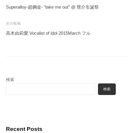
稿
Superalloy-超鋼金- “take me out” @ 彗介生誕祭
ナ
ビ
次の投稿
ゲ
高木由莉愛 Vocalist of Idol 2015March フル
ー
シ
ョ
ン
検索
検索
Recent Posts