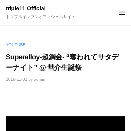
ュ
コ
ー
triple11 Official
ン
メ
トリプルイレブンオフィシャルサイト
ニ
テ
ュ
ー
ン
ツ
へ
YOUTUBE
ス
Superalloy-超鋼金- “奪われてサタデ
キ
ーナイト” @ 彗介生誕祭
ッ
プ
2016-11-02
by
admin