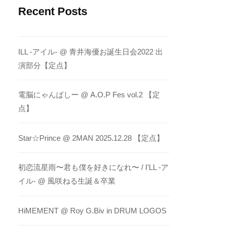
Recent Posts
ILL -アイル- @ 青井海優お誕生日会2022 出
演部分【定点】
電脳にゃんぱしー @ A.O.P Fes vol.2 【定
点】
Star☆Prince @ 2MAN 2025.12.28 【定点】
初恋流星雨〜君も僕を好きになれ〜 / I’LL -ア
イル- @ 風咲ねる生誕＆卒業
HiMEMENT @ Roy G.Biv in DRUM LOGOS