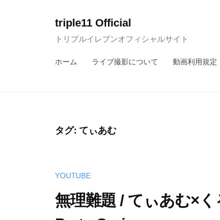
コ
ン
triple11 Official
テ
トリプルイレブンオフィシャルサイト
ン
ホーム
ライブ撮影について
動画利用規定
ツ
へ
ス
キ
ッ
タグ:
てぃあむ
プ
YOUTUBE
無理難題 / てぃあむ×