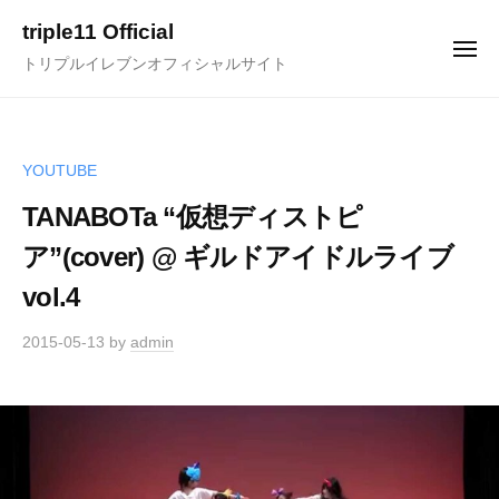
ュ
コ
ー
triple11 Official
ン
メ
トリプルイレブンオフィシャルサイト
ニ
テ
ュ
ー
ン
ツ
へ
YOUTUBE
ス
TANABOTa “仮想ディストピ
キ
ア”(cover) @ ギルドアイドルライブ
ッ
プ
vol.4
2015-05-13
by
admin