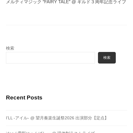
ー
メルティマジック “FAIRY TALE” @ ギルド３周年記念ライブ
シ
ョ
ン
検索
検索
Recent Posts
I’LL -アイル- @ 望月奏楽生誕祭2026 出演部分【定点】