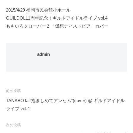
2015/4/29 福岡市民会館小ホール
GUILDOLL1周年記念！ギルドアイドルライブ vol.4
ももいろクローバーＺ「仮想ディストピア」カバー
admin
投
前の投稿
稿
TANABOTa “抱きしめてアンセム”(cover) @ ギルドアイドル
ナ
ライブ vol.4
ビ
ゲ
次の投稿