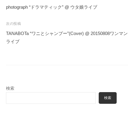
稿
photograph “ドラマティック” @ ウタ娘ライブ
ナ
ビ
次の投稿
ゲ
TANABOTa “ワニとシャンプー”(Cover) @ 20150808ワンマン
ー
ライブ
シ
ョ
ン
検索
検索