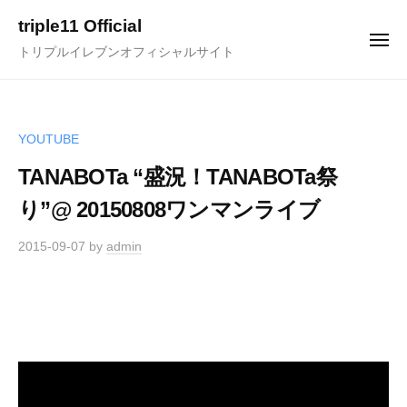
ュ
コ
ー
triple11 Official
ン
メ
トリプルイレブンオフィシャルサイト
ニ
テ
ュ
ー
ン
ツ
へ
YOUTUBE
ス
TANABOTa “盛況！TANABOTa祭
キ
り”@ 20150808ワンマンライブ
ッ
プ
2015-09-07
by
admin