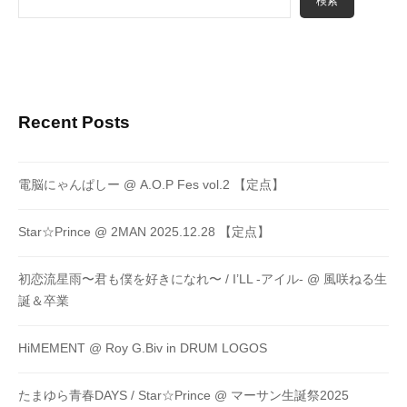
検索
Recent Posts
電脳にゃんぱしー @ A.O.P Fes vol.2 【定点】
Star☆Prince @ 2MAN 2025.12.28 【定点】
初恋流星雨〜君も僕を好きになれ〜 / I’LL -アイル- @ 風咲ねる生
誕＆卒業
HiMEMENT @ Roy G.Biv in DRUM LOGOS
たまゆら青春DAYS / Star☆Prince @ マーサン生誕祭2025