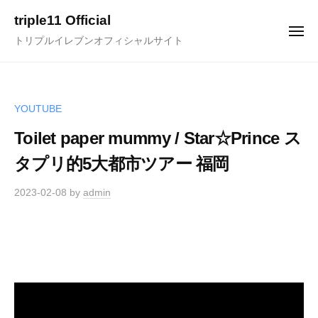
ュ
コ
ー
triple11 Official
ン
メ
トリプルイレブンオフィシャルサイト
ニ
テ
ュ
ー
ン
ツ
へ
YOUTUBE
ス
Toilet paper mummy / Star☆Prince ス
キ
タプリ的5大都市ツアー 福岡
ッ
プ
2023-02-08
by
admin