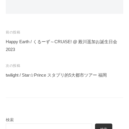
投
前の投稿
稿
Happy Earth / くるーず～CRUiSE! @ 殿川遥加お誕生日会
ナ
2023
ビ
ゲ
次の投稿
ー
twilight / Star☆Prince スタプリ的5大都市ツアー 福岡
シ
ョ
ン
検索