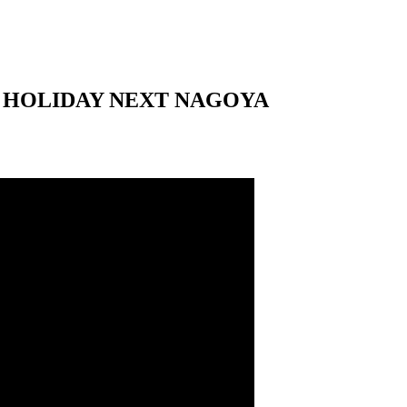
nt @ HOLIDAY NEXT NAGOYA