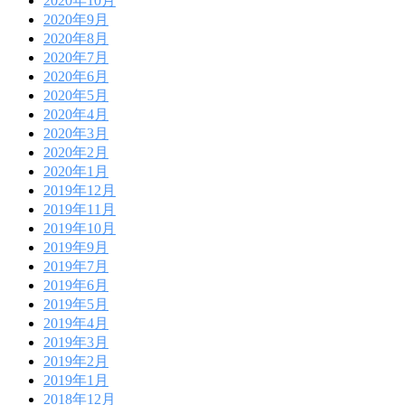
2020年10月
2020年9月
2020年8月
2020年7月
2020年6月
2020年5月
2020年4月
2020年3月
2020年2月
2020年1月
2019年12月
2019年11月
2019年10月
2019年9月
2019年7月
2019年6月
2019年5月
2019年4月
2019年3月
2019年2月
2019年1月
2018年12月