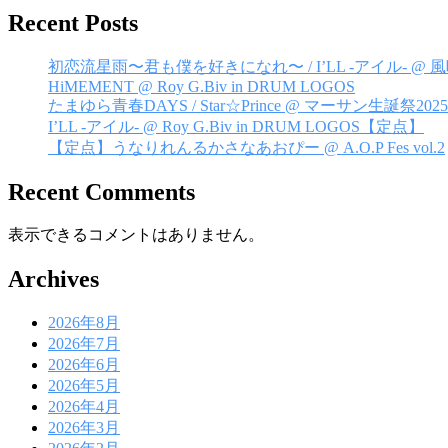
ゲ
Recent Posts
ー
シ
初恋流星雨〜君も僕を好きになれ〜 / I’LL -アイル- @
HiMEMENT @ Roy G.Biv in DRUM LOGOS
ョ
たまゆら青春DAYS / Star☆Prince @ マーサン生誕祭2025
I’LL -アイル- @ Roy G.Biv in DRUM LOGOS【定点】
ン
【定点】うなりれんるかさなあおぴー @ A.O.P Fes vol.2
Recent Comments
表示できるコメントはありません。
Archives
2026年8月
2026年7月
2026年6月
2026年5月
2026年4月
2026年3月