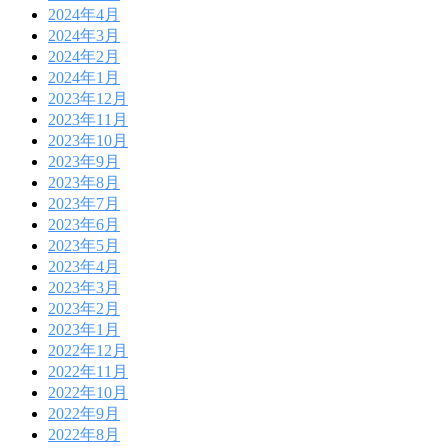
2024年4月
2024年3月
2024年2月
2024年1月
2023年12月
2023年11月
2023年10月
2023年9月
2023年8月
2023年7月
2023年6月
2023年5月
2023年4月
2023年3月
2023年2月
2023年1月
2022年12月
2022年11月
2022年10月
2022年9月
2022年8月